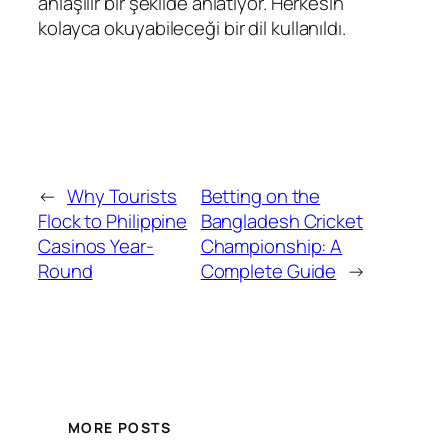
anlaşılır bir şekilde anlatıyor. Herkesin
kolayca okuyabileceği bir dil kullanıldı.
←
Why Tourists
Betting on the
Flock to Philippine
Bangladesh Cricket
Casinos Year-
Championship: A
Round
Complete Guide
→
MORE POSTS