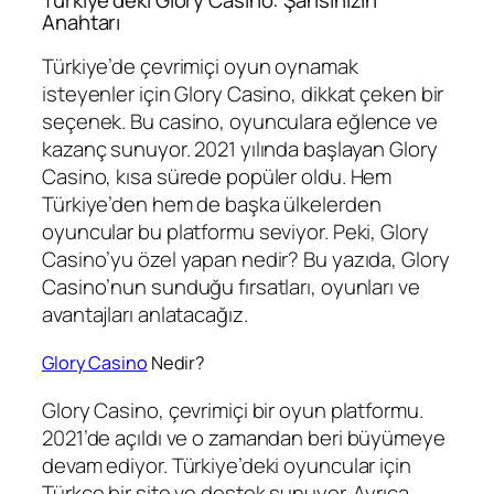
Anahtarı
Türkiye’de çevrimiçi oyun oynamak
isteyenler için Glory Casino, dikkat çeken bir
seçenek. Bu casino, oyunculara eğlence ve
kazanç sunuyor. 2021 yılında başlayan Glory
Casino, kısa sürede popüler oldu. Hem
Türkiye’den hem de başka ülkelerden
oyuncular bu platformu seviyor. Peki, Glory
Casino’yu özel yapan nedir? Bu yazıda, Glory
Casino’nun sunduğu fırsatları, oyunları ve
avantajları anlatacağız.
Glory Casino
Nedir?
Glory Casino, çevrimiçi bir oyun platformu.
2021’de açıldı ve o zamandan beri büyümeye
devam ediyor. Türkiye’deki oyuncular için
Türkçe bir site ve destek sunuyor. Ayrıca