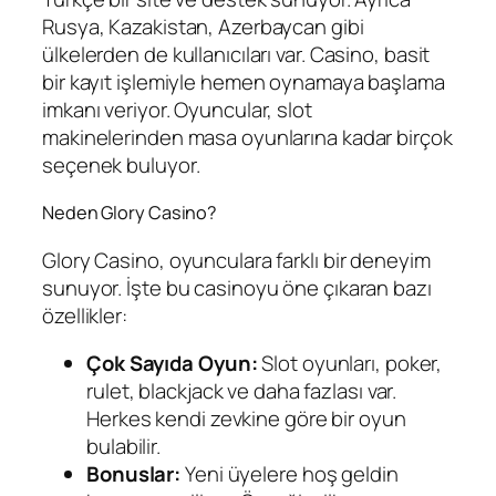
Rusya, Kazakistan, Azerbaycan gibi
ülkelerden de kullanıcıları var. Casino, basit
bir kayıt işlemiyle hemen oynamaya başlama
imkanı veriyor. Oyuncular, slot
makinelerinden masa oyunlarına kadar birçok
seçenek buluyor.
Neden Glory Casino?
Glory Casino, oyunculara farklı bir deneyim
sunuyor. İşte bu casinoyu öne çıkaran bazı
özellikler:
Çok Sayıda Oyun:
Slot oyunları, poker,
rulet, blackjack ve daha fazlası var.
Herkes kendi zevkine göre bir oyun
bulabilir.
Bonuslar:
Yeni üyelere hoş geldin